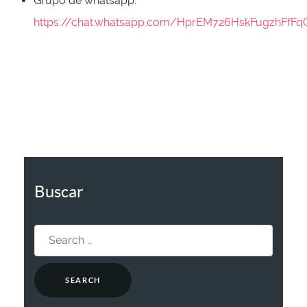
Grupo de whatsapp:
https://chat.whatsapp.com/HprEM726HskFugzhFfFq
Buscar
Search
for: