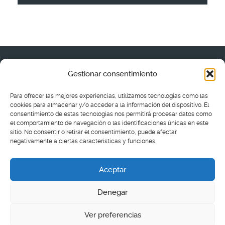
Gestionar consentimiento
Política de cookies (UE)
•
Aviso legal
•
Política de privacida
Para ofrecer las mejores experiencias, utilizamos tecnologías como las
cookies para almacenar y/o acceder a la información del dispositivo. El
Ir arriba
consentimiento de estas tecnologías nos permitirá procesar datos como
el comportamiento de navegación o las identificaciones únicas en este
sitio. No consentir o retirar el consentimiento, puede afectar
© Basílica de la Asunción de Ntra. Sra. 2016 - 2026
negativamente a ciertas características y funciones.
Aceptar
Plaza Luis Gutiérrez, s/n, 28770 Colmenar Viejo,
Denegar
Madrid
basilicacolmenar@archidiocesis.madrid
Ver preferencias