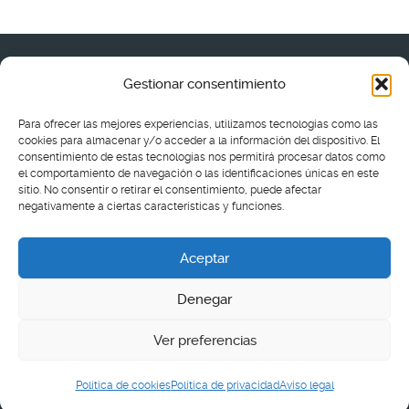
Gestionar consentimiento
Política de cookies (UE)
•
Aviso legal
•
Política de privacida
Para ofrecer las mejores experiencias, utilizamos tecnologías como las
cookies para almacenar y/o acceder a la información del dispositivo. El
Ir arriba
consentimiento de estas tecnologías nos permitirá procesar datos como
el comportamiento de navegación o las identificaciones únicas en este
sitio. No consentir o retirar el consentimiento, puede afectar
© Basílica de la Asunción de Ntra. Sra. 2016 - 2026
negativamente a ciertas características y funciones.
Aceptar
Plaza Luis Gutiérrez, s/n, 28770 Colmenar Viejo,
Denegar
Madrid
basilicacolmenar@archidiocesis.madrid
Ver preferencias
Política de cookies
Política de privacidad
Aviso legal