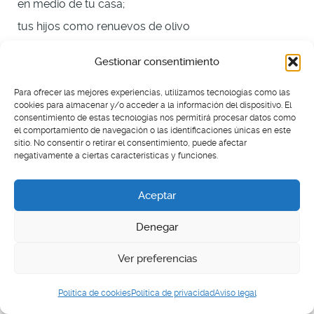
en medio de tu casa;
tus hijos como renuevos de olivo
alrededor de tu mesa.
Gestionar consentimiento
R/. Dichosos los que temen al Señor.
Para ofrecer las mejores experiencias, utilizamos tecnologías como las
cookies para almacenar y/o acceder a la información del dispositivo. El
V/. Esta es la bendición del hombre que teme al
consentimiento de estas tecnologías nos permitirá procesar datos como
el comportamiento de navegación o las identificaciones únicas en este
Señor.
sitio. No consentir o retirar el consentimiento, puede afectar
negativamente a ciertas características y funciones.
Que el Señor te bendiga desde Sión.
Que veas la prosperidad de Jerusalén,
Aceptar
todos los días de tu vida.
Denegar
R/. Dichosos los que temen al Señor.
Ver preferencias
VII
Política de cookies
Política de privacidad
Aviso legal
Salmo 144, 8-9.10 y 15.17-18